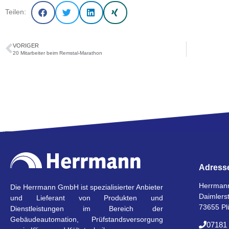
Teilen:
VORIGER
20 Mitarbeiter beim Remstal-Marathon
Adress
Herrman
Die Herrmann GmbH ist spezialisierter Anbieter
Daimlers
und Lieferant von Produkten und
73655 Pl
Dienstleistungen im Bereich der
Gebäudeautomation, Prüfstandsversorgung
07181