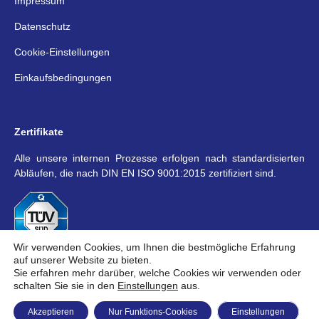
Impressum
Datenschutz
Cookie-Einstellungen
Einkaufsbedingungen
Zertifikate
Alle unsere internen Prozesse erfolgen nach standardisierten
Abläufen, die nach DIN EN ISO 9001:2015 zertifiziert sind.
Wir verwenden Cookies, um Ihnen die bestmögliche Erfahrung
auf unserer Website zu bieten.
Sie erfahren mehr darüber, welche Cookies wir verwenden oder
Social Media
schalten Sie sie in den
Einstellungen
aus.
Akzeptieren
Nur Funktions-Cookies
Einstellungen